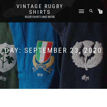
VINTAGE RUGBY
SHIRTS
TOGGLE
0
NAVIGATION
RUGBYSHIRTS AND MORE
DAY:
SEPTEMBER 23, 2020