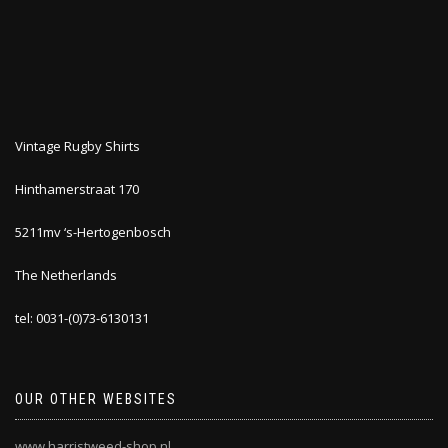
Vintage Rugby Shirts
Hinthamerstraat 170
5211mv ‘s-Hertogenbosch
The Netherlands
tel: 0031-(0)73-6130131
OUR OTHER WEBSITES
www.harristweed-shop.nl