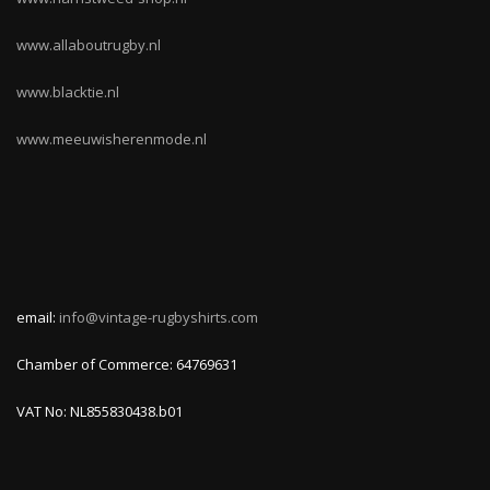
www.allaboutrugby.nl
www.blacktie.nl
www.meeuwisherenmode.nl
email:
info@vintage-rugbyshirts.com
Chamber of Commerce: 64769631
VAT No: NL855830438.b01