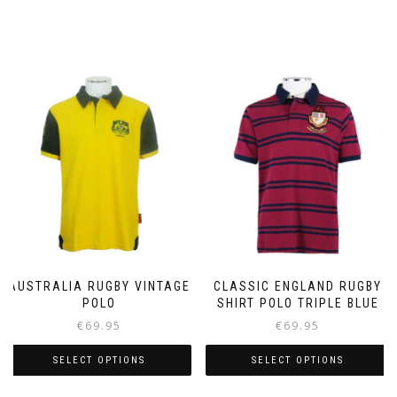
AUSTRALIA RUGBY VINTAGE
CLASSIC ENGLAND RUGBY
POLO
SHIRT POLO TRIPLE BLUE
€
69.95
€
69.95
SELECT OPTIONS
SELECT OPTIONS
This
This