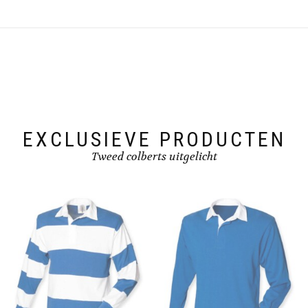
variants.
The
options
may
be
chosen
on
the
product
page
EXCLUSIEVE PRODUCTEN
Tweed colberts uitgelicht