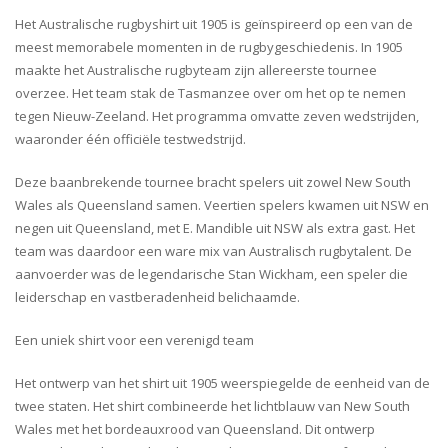
Het Australische rugbyshirt uit 1905 is geïnspireerd op een van de
meest memorabele momenten in de rugbygeschiedenis. In 1905
maakte het Australische rugbyteam zijn allereerste tournee
overzee. Het team stak de Tasmanzee over om het op te nemen
tegen Nieuw-Zeeland. Het programma omvatte zeven wedstrijden,
waaronder één officiële testwedstrijd.
Deze baanbrekende tournee bracht spelers uit zowel New South
Wales als Queensland samen. Veertien spelers kwamen uit NSW en
negen uit Queensland, met E. Mandible uit NSW als extra gast. Het
team was daardoor een ware mix van Australisch rugbytalent. De
aanvoerder was de legendarische Stan Wickham, een speler die
leiderschap en vastberadenheid belichaamde.
Een uniek shirt voor een verenigd team
Het ontwerp van het shirt uit 1905 weerspiegelde de eenheid van de
twee staten. Het shirt combineerde het lichtblauw van New South
Wales met het bordeauxrood van Queensland. Dit ontwerp