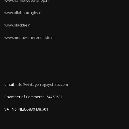
www.harristweed-shop.nl
www.allaboutrugby.nl
www.blacktie.nl
www.meeuwisherenmode.nl
email:
info@vintage-rugbyshirts.com
Chamber of Commerce: 64769631
VAT No: NL855830438.b01