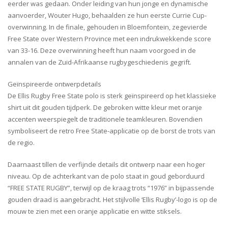
eerder was gedaan. Onder leiding van hun jonge en dynamische
aanvoerder, Wouter Hugo, behaalden ze hun eerste Currie Cup-
overwinning. In de finale, gehouden in Bloemfontein, zegevierde
Free State over Western Province met een indrukwekkende score
van 33-16. Deze overwinning heeft hun naam voorgoed in de
annalen van de Zuid-Afrikaanse rugbygeschiedenis gegrift.
Geïnspireerde ontwerpdetails
De Ellis Rugby Free State polo is sterk geïnspireerd op het klassieke
shirt uit dit gouden tijdperk. De gebroken witte kleur met oranje
accenten weerspiegelt de traditionele teamkleuren. Bovendien
symboliseert de retro Free State-applicatie op de borst de trots van
de regio.
Daarnaast tillen de verfijnde details dit ontwerp naar een hoger
niveau. Op de achterkant van de polo staat in goud geborduurd
“FREE STATE RUGBY”, terwijl op de kraag trots “1976” in bijpassende
gouden draad is aangebracht. Het stijlvolle ‘Ellis Rugby’-logo is op de
mouw te zien met een oranje applicatie en witte stiksels.