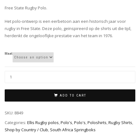
Free State Rugby Polo.
Het polo-ontwerp is een eerbetoon aan een historisch jaar voor
rugby in Free State. Deze polo, geïnspireerd op de shirts uit die tijd,
herdenkt de ongelooflijke prestatie van het team in 1976.
Maat
ADD TO CART
SKU:
8849
Categories:
Ellis Rugby polos
,
Polo's
,
Polo's
,
Poloshirts
,
Rugby Shirts
,
Shop by Country / Club
,
South Africa Springboks