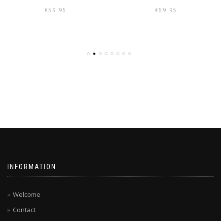
€
59.95
€
59.95
INFORMATION
Welcome
Contact