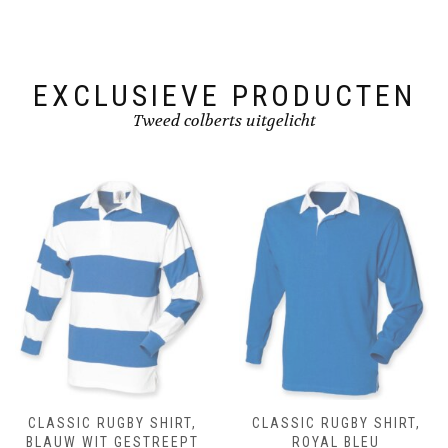
chosen
on
the
product
page
EXCLUSIEVE PRODUCTEN
Tweed colberts uitgelicht
CLASSIC RUGBY SHIRT,
CLASSIC RUGBY SHIRT,
BLAUW WIT GESTREEPT
ROYAL BLEU