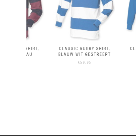
 SHIRT,
CLASSIC RUGBY SHIRT,
CLASSIC RUG
DEAU
BLAUW WIT GESTREEPT
ROYAL 
PT
€
59.95
€
59.