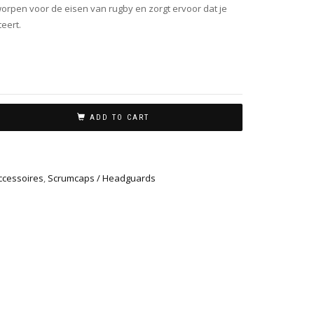
orpen voor de eisen van rugby en zorgt ervoor dat je
teert.
ADD TO CART
ccessoires
,
Scrumcaps / Headguards