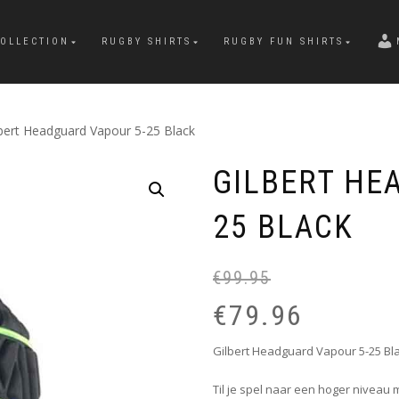
OLLECTION
RUGBY SHIRTS
RUGBY FUN SHIRTS
lbert Headguard Vapour 5-25 Black
GILBERT HE
25 BLACK
€
99.95
€
79.96
Gilbert Headguard Vapour 5-25 Bla
Til je spel naar een hoger nivea