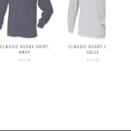
RUGBY SHIRT,
CLASSIC RUGBY SHIRT,
CLASSIC 
NAVY
GRIJS
59.95
€
59.95