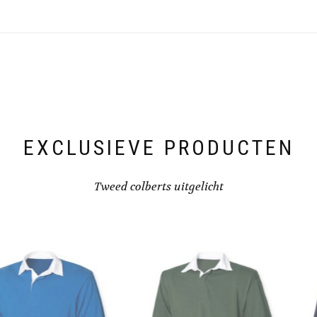
options
may
be
chosen
on
the
product
page
EXCLUSIEVE PRODUCTEN
Tweed colberts uitgelicht