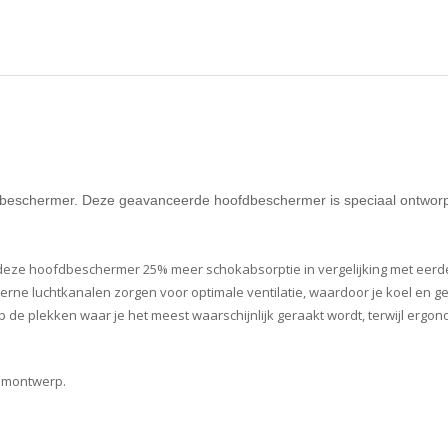
fdbeschermer. Deze geavanceerde hoofdbeschermer is speciaal ontworpe
eze hoofdbeschermer 25% meer schokabsorptie in vergelijking met eerder
erne luchtkanalen zorgen voor optimale ventilatie, waardoor je koel en gef
p de plekken waar je het meest waarschijnlijk geraakt wordt, terwijl erg
uimontwerp.