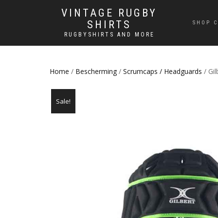
VINTAGE RUGBY
SHIRTS
SHOP C
RUGBYSHIRTS AND MORE
Home
/
Bescherming
/
Scrumcaps / Headguards
/ Gi
Sale!