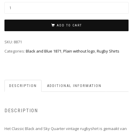
ADD TO CART
SKU:
8871
Categories:
Black and Blue 1871
,
Plain without logo
,
Rugby Shirts
DESCRIPTION
ADDITIONAL INFORMATION
DESCRIPTION
Het Classic Black and Sky Quarter vintage rugbyshirt is gemaakt van