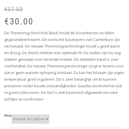
€
37.50
Or
Cu
pr
pr
€
30.00
wa
is:
€3
€3
De Thermoreg Short Kids Black houdt de bovenbenen en billen
gegarandeerd warm. De iconische baselayers van Canterbury zijn
vernieuwd. De nieuwe Thermoreg technologie houdt u goed warm
en droog. De shorts hebben een optimale fit. De naden zijn nu nog
vlakker gemaakt voor minimale irritatie. De elastieke band is zeer
comfortabel. De nieuwe Thermoreg technologie zorgt er tevens voor
dat er geen warmte ophoping ontstaat. Zo kan het lichaam zijn eigen
temperatuur goed reguleren. Dit is zeer belangrijk om te kunnen
presteren onder koude omstandigheden. Daarbij voorkomt het ook
nog eens blessures. De stof is anti-bacterieel afgewerkt om nare
luchtjes te voorkomen.
Maat