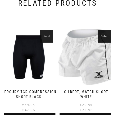
RELATED PRODUCTS
Sale!
Sale!
MERCURY TCR COMPRESSION
GILBERT, MATCH SHORT
SHORT BLACK
WHITE
Original
Current
€
59.95
€
29.95
price
price
€
47.96
€
23.96
was:
is:
i