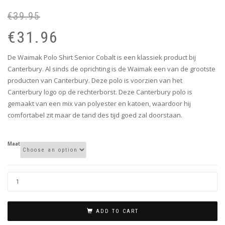
€
39.95
Or
Cu
pr
pr
€
31.96
wa
is:
€3
€3
De Waimak Polo Shirt Senior Cobalt is een klassiek product bij
Canterbury. Al sinds de oprichting is de Waimak een van de grootste
producten van Canterbury. Deze polo is voorzien van het
Canterbury logo op de rechterborst. Deze Canterbury polo is
gemaakt van een mix van polyester en katoen, waardoor hij
comfortabel zit maar de tand des tijd goed zal doorstaan.
Maat
ADD TO CART